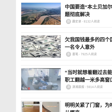
中国要造“本土贝加
题彻底解决
趣
趣史录 ⋅ 8132人阅读
欠我国钱最多的四个
一名令人意外
墨
墨笔 ⋅ 7925人阅读
“当时就想着翻过去
职工翻越一米多高窗
对三人进行表彰奖励
潇
潇湘晨报 ⋅ 5914人阅读
明明关紧了门窗，为