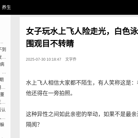
养生
女子玩水上飞人险走光，白色泳
围观目不转睛
跌，
不到
了
发
2025-07-30 10:18:47
文字乔
因病
：留
期
水上飞人相信大家都不陌生，有人笑称这是：
用香
他还得在一旁拍照。
”董
王丽
否认
这种异性之间如此亲密的举动，如果不是最亲
人绯
隔阂？
子躲