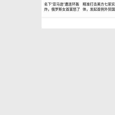
名下“亚马逊”遭连环轰
精准打击美方七家实
炸，俄罗斯女首富怒了
体，发起首例外贸国
调查，中方接连出手
制美国