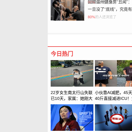
回顾温州健身房“丑闻”
92%
的人还浏览了
一旦没了“底线”，究竟
可怕？
80%
的人还浏览了
今日热门
22岁女生南太行山失联
小伙靠AI减肥，45
已10天，家属：她刚大
40斤直接减进ICU
学毕业想到山里旅行
疫系统崩溃