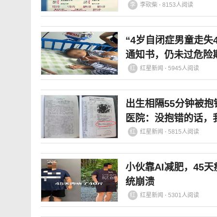
李
李砍柴 ⋅ 8153人阅读
“4岁自闭症男童走失
通知书，仍未过危险
红
红星新闻 ⋅ 5945人阅读
出生相隔55分钟被抱
医院：没抱错的话，
身体的苦
红
红星新闻 ⋅ 5815人阅读
小伙靠AI减肥，45天
统崩溃
红
红星新闻 ⋅ 5301人阅读