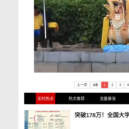
上一页
1
/
5
1
2
3
4
实时热点
热文推荐
流量暴涨
突破178万！全国大