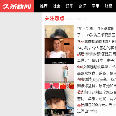
推荐
社会
娱乐
奇闻
军事
财经
关注热点
17cac890e9e9
“接不到戏，收入基本断
小编精选
了”，38岁演员求职景区
NPC：工作量断崖式下
李亚鹏向胡心瑶捐9万9
74%
的人还浏览了
留给我试错的时间不多
24小时，令人恶心的事
福建“煎饼大叔”张建武
生，还不止一件
81%
的人还浏览了
离世，年仅51岁，妻子
不住他，他要去享福了
9岁女孩确诊性早熟，长
79%
的人还浏览了
高碳水饮食、熬夜、使
彻底摊牌了？“央视一姐
味文具
16%
的人还浏览了
卿被爆猛料，原来她和
坤同病相怜
艺人何与、刘些宁双双
47%
的人还浏览了
恋情：单身，勿扰；两
设局骗走200万元后男
闻已持续三年
60%
的人还浏览了
进深山13年！