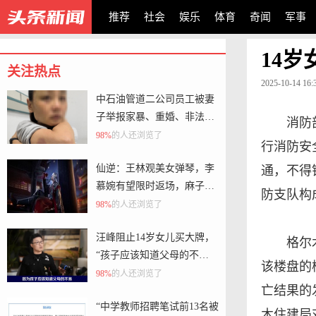
推荐
社会
娱乐
体育
奇闻
军事
14
关注热点
2025-10-14 16:
中石油管道二公司员工被妻
子举报家暴、重婚、非法赠
消防
予，当地警方已立案 当事人
98%
的人还浏览了
行消防安
称已被记过处分
仙逆：王林观美女弹琴，李
通，不得
慕婉有望限时返场，麻子哥
防支队构
被刺杀
98%
的人还浏览了
汪峰阻止14岁女儿买大牌，
格尔
“孩子应该知道父母的不
该楼盘的
易”，称自己买衣服80%都在
98%
的人还浏览了
亡结果的
淘宝
“中学教师招聘笔试前13名被
木住建局