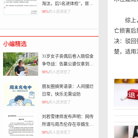
淘汰，后5名进体检”，官方
通报：已叫停学校招聘工
98%
的人还浏览了
作，成立专门调查组，开展
综上
全面核查
亡损害后
决：驳回
小编精选
楚，适用
31岁女子丧偶后卷入赔偿金
争夺战：告赢公婆仅拿到3
万元，婆家转移上百万元钱
98%
的人还浏览了
款去向不明
朋友圈搞笑语录：人间摆烂
日常，快乐无需设防
98%
的人还浏览了
刘若雪律师发布声明：网传
所谓与周杰伦存在非婚生子
等言论为不实信息，要求立
98%
的人还浏览了