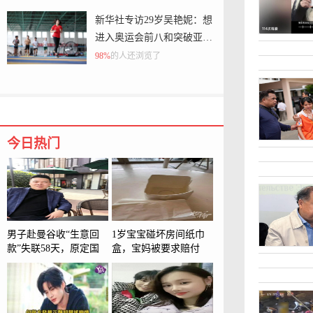
刻停止并删除侵权信息，将
新华社专访29岁吴艳妮：想
对侵权行为取证并依法追究
进入奥运会前八和突破亚洲
纪录
98%
的人还浏览了
今日热门
男子赴曼谷收“生意回
1岁宝宝碰坏房间纸巾
款”失联58天，原定国
盒，宝妈被要求赔付
庆节后结婚！姐姐孤身
924元！酒店回应
赴泰寻弟54天：只想带
他回家