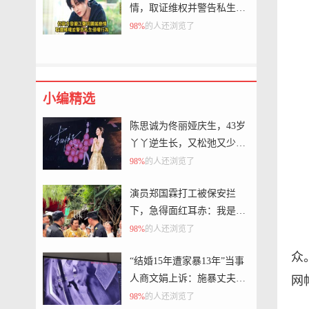
情，取证维权并警告私生侵
权行为
98%
的人还浏览了
小编精选
陈思诚为佟丽娅庆生，43岁
丫丫逆生长，又松弛又少女
又没有班味
98%
的人还浏览了
演员郑国霖打工被保安拦
下，急得面红耳赤：我是郑
国霖，保安：我只要工牌；
98%
的人还浏览了
最新回应：真被拦下来了，
众
“结婚15年遭家暴13年”当事
不是剧本，已收到工作证
人商文娟上诉：施暴丈夫一
网
审获刑6个月，希望从重改
98%
的人还浏览了