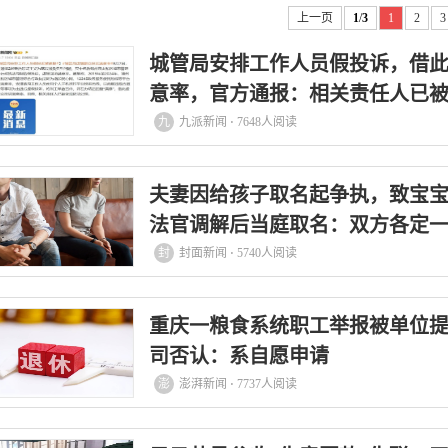
上一页
1
/
3
1
2
3
城管局安排工作人员假投诉，借
意率，官方通报：相关责任人已
九
九派新闻 ⋅ 7648人阅读
夫妻因给孩子取名起争执，致宝宝
法官调解后当庭取名：双方各定
封
封面新闻 ⋅ 5740人阅读
重庆一粮食系统职工举报被单位
司否认：系自愿申请
澎
澎湃新闻 ⋅ 7737人阅读