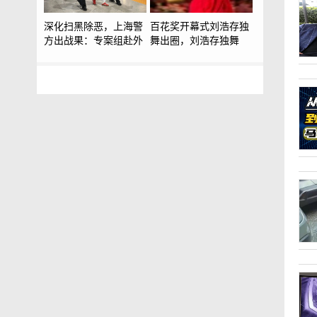
深化扫黑除恶，上海警
百花奖开幕式刘浩存独
方出战果：专案组赴外
舞出圈，刘浩存独舞
地收网，21人被抓捕归
《初心》为何成为开幕
案
式最大的“破圈点”？