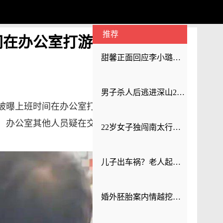
推荐
间在办公室打游戏，敷衍来访
甜馨正面回应李小璐出轨风波，成年人的风波，不该困住孩子的孝心
男子杀人后逃进深山21年活得像野人，语言功能严重退化
员被曝上班时间在办公室打游戏。视频中，洛南县
，办公室其他人员疑在交流工作。
22岁女子独闯南太行失联12天！数十人轮番搜寻无果
儿子出车祸？老人起早贪黑卖豆腐存下1.9万，接假所长电话后差点被骗，女儿紧急报警拦下
婚外胚胎案内情越挖越吃惊！三姐正脸曝光，丈夫反击荒唐事频出