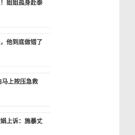
天！姐姐孤身赴泰
失，他到底做错了
伯马上按压急救
商文娟上诉：施暴丈