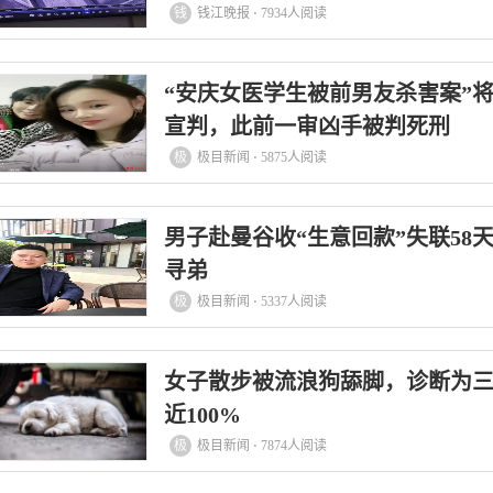
钱
钱江晚报 ⋅ 7934人阅读
“安庆女医学生被前男友杀害案”将
宣判，此前一审凶手被判死刑
极
极目新闻 ⋅ 5875人阅读
男子赴曼谷收“生意回款”失联58
寻弟
极
极目新闻 ⋅ 5337人阅读
女子散步被流浪狗舔脚，诊断为
近100%
极
极目新闻 ⋅ 7874人阅读