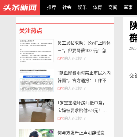
推荐
社会
娱乐
体育
奇闻
军事
关注热点
员工发帖求助：公司“上四休
2025
三”，但要降薪1000元！怎么
选？网友炸锅了！
98%
的人还浏览了
“献血屋暴雨时禁止市民入内
交
躲雨”，官方通报：工作不细
致，已批评教育
98%
的人还浏览了
1岁宝宝碰坏房间纸巾盒，
宝妈被要求赔付924元！酒
店回应
98%
的人还浏览了
何与方发严正声明辟谣恋