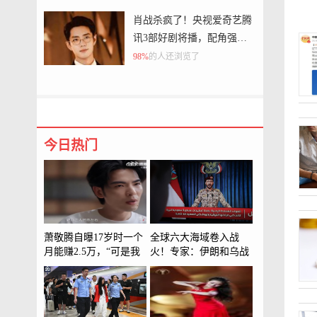
判
肖战杀疯了！央视爱奇艺腾
讯3部好剧将播，配角强
大，追哪部
98%
的人还浏览了
今日热门
萧敬腾自曝17岁时一个
全球六大海域卷入战
月能赚2.5万，“可是我
火！专家：伊朗和乌战
很累”：每天在餐厅驻
场或正“连接”
唱，从中午12点半一直
唱到凌晨6点，嗓子一
个月至少坏一次