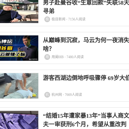
男子赴曼谷收“生意回款”失联58
寻弟
极
极目新闻 ⋅ 7156人阅读
从巅峰到沉寂，马云为何一夜消
啥？
用
用阑0IB ⋅ 7480人阅读
游客西湖边倒地呼吸骤停 69岁大
杭
杭州网 ⋅ 7669人阅读
“结婚15年遭家暴13年”当事人
夫一审获刑6个月，希望从重改判