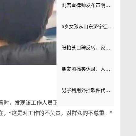
刘若雪律师发布声明：网传所谓与周杰伦存在非婚生子等言论为不实信息，要求立刻停止并删除侵权信息
6岁女孩从山东济宁徒步380公里去嵩山，父亲：从小训练
张柏芝口碑反转，家人力证其真实为人
朋友圈搞笑语录：人间摆烂日常，快乐无需设防
男子利用外挂软件代抢火车票牟利2万余元 法院判了
置时，发现该工作人员正在打游戏，敷衍来访群
在，“这是对工作的不负责，对群众的不尊重。”