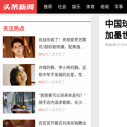
推荐
社会
娱乐
体育
奇闻
军事
中国
关注热点
加墨
肖战杀疯了！央视爱奇艺腾
2026-05-15 15:
讯3部好剧将播，配角强
大，追哪部
98%
的人还浏览了
许晴的臀、李小冉的胸，这
些中年不发福的女星，性感
起来简直要命
98%
的人还浏览了
“我很累可以进来休息吗？”
骑手店内请求歇脚，长沙店
主立马关音乐等他醒来送上
98%
的人还浏览了
水
百花奖开幕式刘浩存独舞出