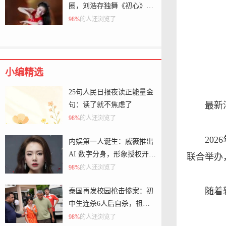
圈，刘浩存独舞《初心》为
何成为开幕式最大的“破圈
98%
的人还浏览了
点”？
小编精选
25句人民日报夜读正能量金
最新
句：读了就不焦虑了
98%
的人还浏览了
20
内娱第一人诞生：戚薇推出
AI 数字分身，形象授权开
联合举办
放，律师警示慎出售肖像权
98%
的人还浏览了
随着
泰国再发校园枪击惨案：初
中生连杀6人后自杀，祖父
母也未能幸免
98%
的人还浏览了