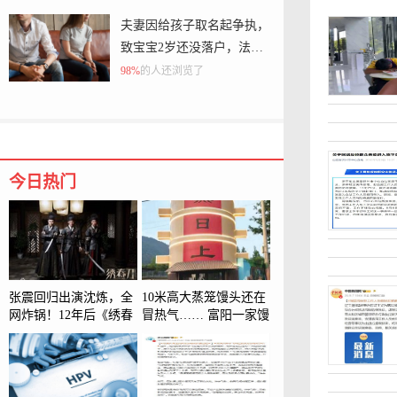
夫妻因给孩子取名起争执，
致宝宝2岁还没落户，法官
调解后当庭取名：双方各定
98%
的人还浏览了
一字
今日热门
张震回归出演沈炼，全
10米高大蒸笼馒头还在
网炸锅！12年后《绣春
冒热气…… 富阳一家馒
刀3》跳到南明，中年
头厂的岗亭火了 60岁老
沈炼命运何去何从
板亲自创意设计