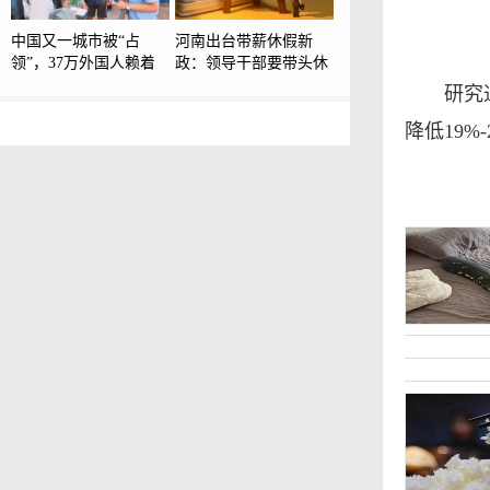
中国又一城市被“占
河南出台带薪休假新
领”，37万外国人赖着
政：领导干部要带头休
不走，但目的并非旅
假，推动全员应休尽
研究
游？
休、休满休足
降低19%-