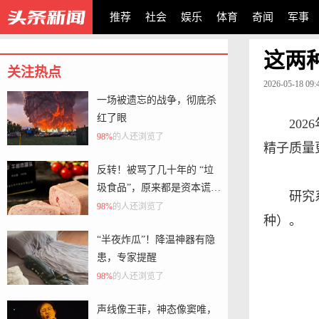
推荐
社会
娱乐
体育
奇闻
军事
这两
关注热点
2026-05-18 09:
一场被遗忘的战争，彻底杀
红了眼
20
98%
的人还浏览了
精子质量
反转！被骂了几十年的 “垃
圾食品”，原来都是资本谎
研究
言？
98%
的人还浏览了
种）。
“半夜炸瓜”！降温神器有隐
患，专家提醒
98%
的人还浏览了
声线像王菲，神态像窦唯，