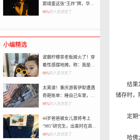
窦靖童这张“王炸”牌，华语
乐坛独一份
98%
的人还浏览了
小编精选
波霸柠檬茶老板娘火了！穿
着性感摆地摊，称：我是利
用自身优势！
98%
的人还浏览了
结果
太离谱！重庆游客伊犁遭遇
储存时，
奇葩账单：睡自己车里，被
酒店收了150元“住宿费”
98%
的人还浏览了
定期
44岁爸爸被女儿激将考上
“985”研究生，出差时在高铁
上也用来学习！当事人：嘴
98%
的人还浏览了
哈佛