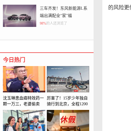
上千遍叮嘱，不如自己沉下
的风险更
三车齐发！东风新能源L系
心学习做示范
端出满配全“家”福
98%
的人还浏览了
今日热门
沈玉琳患血癌特效药一
厉害了！15岁少年独自
颗一万三，老婆偷卖
骑行到北京，全程1200
800万豪车，留遗言不
多公里
许老婆嫁比自己穷的