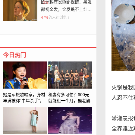
都不简单
欧洲也有发色鄙视链：黑发
12%
的人还浏览了
鄙视金发，金发瞧不上红
发，真相太意外
47%
的人还浏览了
今日热门
火锅是我
她是军旅歌唱家，身材
租妻有多可怕？600元
人忍不住
丰满被称“中年杀手”，
就能租一个月，娶老婆
今转身成北电教授！
彩礼还可以按月支付
潇湘晨报
全养雅近