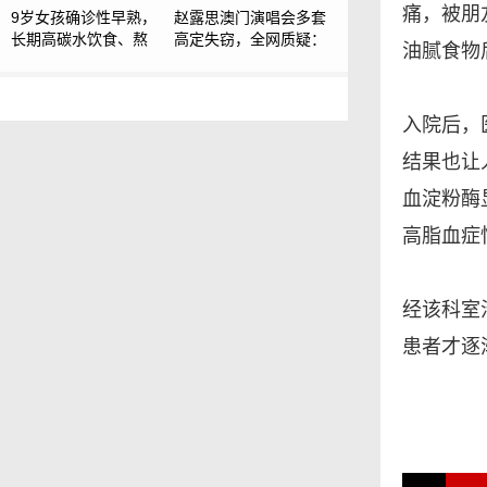
痛，被朋
9岁女孩确诊性早熟，
赵露思澳门演唱会多套
长期高碳水饮食、熬
高定失窃，全网质疑：
油腻食物
夜、使用香味文具
安保漏洞太离谱
入院后，
结果也让人
血淀粉酶
高脂血症
经该科室
患者才逐