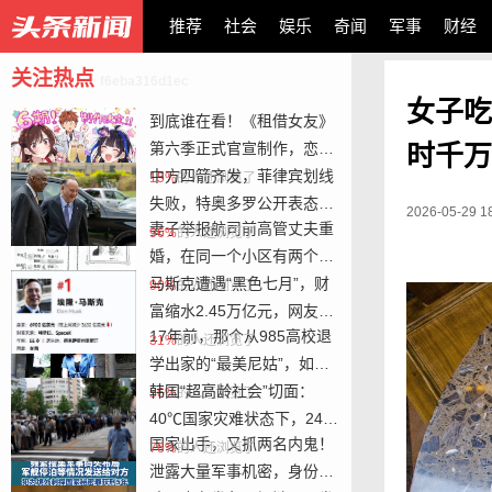
推荐
社会
娱乐
奇闻
军事
财经
关注热点
f6eba316d1ec
女子吃
到底谁在看！《租借女友》
小编精选
第六季正式官宣制作，恋爱
时千万
番最长的河？
中方四箭齐发，菲律宾划线
15%
的人还浏览了
失败，特奥多罗公开表态，
2026-05-29 1
妻子举报航司前高管丈夫重
背后推手出现
96%
的人还浏览了
婚，在同一个小区有两个
“家”，最新进展
马斯克遭遇“黑色七月”，财
90%
的人还浏览了
富缩水2.45万亿元，网友：
17年前，那个从985高校退
亏掉了两个“黄仁勋”
31%
的人还浏览了
学出家的“最美尼姑”，如今
怎么样了？
韩国“超高龄社会”切面：
56%
的人还浏览了
40℃国家灾难状态下，2400
国家出手，又抓两名内鬼！
名首尔老人还在巷子里收废
76%
的人还浏览了
泄露大量军事机密，身份全
纸