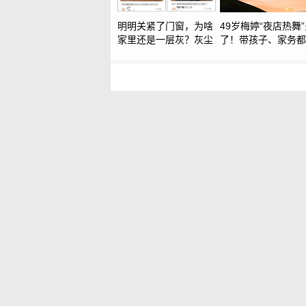
明明关紧了门窗，为啥
49岁梅婷“夜店热舞
家里还是一层灰？灰尘
了！带孩子、家务都
到底从哪来
会”，却被2婚老公
天，她凭什么？