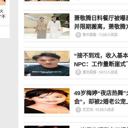
”火
“不
萧敬腾日料餐厅被曝
宠上
并限期搬离，萧敬腾
鲁
鲁中晨报 ⋅ 7100人阅读
“接不到戏，收入基本
NPC：工作量断崖
了
重
重庆晨报 ⋅ 5872人阅读
49岁梅婷“夜店热舞
会”，却被2婚老公
文
文艺馆 ⋅ 6149人阅读