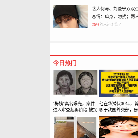
艺人何与、刘些宁双双
恋情：单身，勿扰；两
闻已持续三年
25%
的人还浏览了
今日热门
“梅姨”真名曝光，案件
他在华潜伏30年，
进入审查起诉阶段 被拐
职于我国外交部，暴
儿童家属：梅姨已经是
后澳总理亲自出面捞
老年人