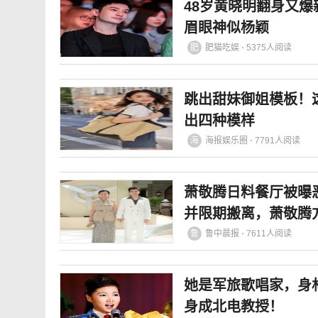
48岁黄晓明翻身又爆
眉眼神似杨颖
肥
肥猫吃娱 ⋅ 5375人阅读
跳出甜妹御姐模板！
出四种模样
海
海报娱乐圈 ⋅ 7791人阅读
萧敬腾日料餐厅被曝
并限期搬离，萧敬腾
鲁
鲁中晨报 ⋅ 7611人阅读
她是军旅歌唱家，身
身成北电教授！