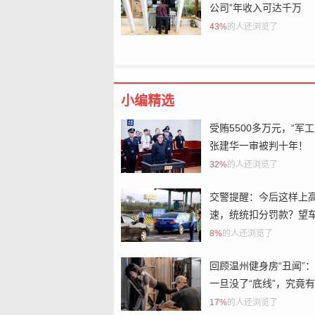
公司”年收入可达千万
43%
的人还浏览了
小编精选
受贿5500多万元，“军工
张建华一审被判十年！
32%
的人还浏览了
交警提醒：今后这样上
速，统统扣分罚款？望
互相告知
8%
的人还浏览了
回顾温州健身房“丑闻”
一旦没了“底线”，究竟
可怕？
17%
的人还浏览了