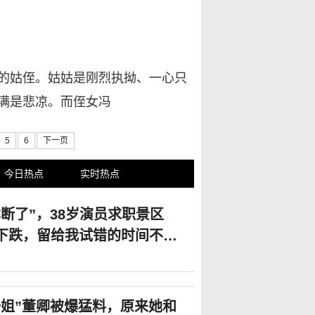
的姑侄。姑姑是刚烈执拗、一心只
满是悲凉。而侄女冯
5
6
下一页
今日热点
实时热点
断了”，38岁演员求职景区
式下跌，留给我试错的时间不多
一姐”董卿被爆猛料，原来她和