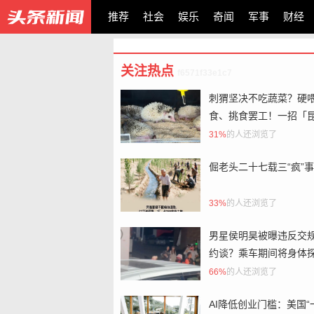
推荐
社会
娱乐
奇闻
军事
财经
关注热点
f6571f33e1c7
刺猬坚决不吃蔬菜？硬
食、挑食罢工！一招「
泥拌菜」轻松驯食
31%
的人还浏览了
倔老头二十七载三“疯”事
33%
的人还浏览了
男星侯明昊被曝违反交
约谈？乘车期间将身体
车辆与粉丝打招呼，当
66%
的人还浏览了
警回应
AI降低创业门槛：美国“