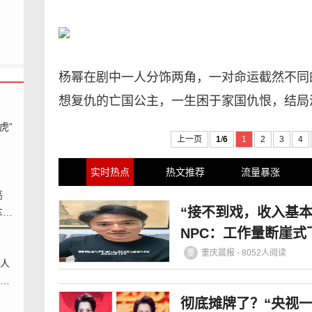
杨幂在剧中一人分饰两角，一对命运截然不同
想复仇的亡国公主，一生困于家国仇恨，结局
虎”
上一页
1
/
6
1
2
3
4
实时热点
热文推荐
流量暴涨
高
“接不到戏，收入基本
车主
NPC：工作量断崖
了
重
重庆晨报 ⋅ 8052人阅读
：人
有多
彻底摊牌了？“央视