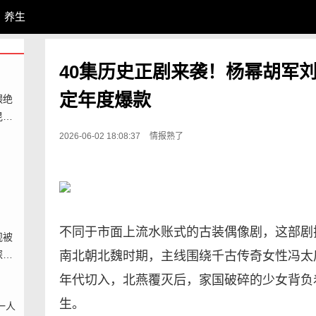
养生
40集历史正剧来袭！杨幂胡军
定年度爆款
喂绝
昆虫
2026-06-02 18:08:37
情报熟了
不同于市面上流水账式的古装偶像剧，这部剧
规被
南北朝北魏时期，主线围绕千古传奇女性冯太
探出
地交
年代切入，北燕覆灭后，家国破碎的少女背负
生。
一人