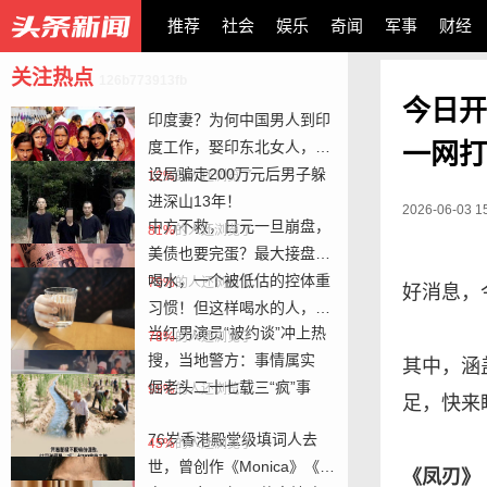
推荐
社会
娱乐
奇闻
军事
财经
关注热点
126b773913fb
今日开
印度妻？为何中国男人到印
小编精选
度工作，娶印东北女人，原
一网打
因现实
设局骗走200万元后男子躲
12%
的人还浏览了
进深山13年！
2026-06-03 1
中方不救，日元一旦崩盘，
81%
的人还浏览了
美债也要完蛋？最大接盘国
已被逼出
喝水，一个被低估的控体重
79%
的人还浏览了
好消息，
习惯！但这样喝水的人，可
当红男演员“被约谈”冲上热
能越喝越胖
78%
的人还浏览了
搜，当地警方：事情属实
其中，涵
倔老头二十七载三“疯”事
99%
的人还浏览了
足，快来
76岁香港殿堂级填词人去
45%
的人还浏览了
世，曾创作《Monica》《浪
《凤刃》