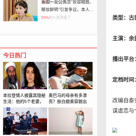
子心声》，在《唐伯虎点秋
泰国一女公务员“妆容精致、
76%
的人还浏览了
香》里演师爷，网友：又一
眼妆鲜明”引发争议，本人回
个童年回忆走了
应：化妆没错，不喜欢可以
类型：古
55%
的人还浏览了
不看
主演：余
今日热门
播出平台
定档时间：
本拉登情人披露其隐秘
奥巴马的母亲有多漂
改编自泰
生活：他的5个老婆，
亮？肤白貌美容貌出
各个风情万种
众，18岁被非洲留学生
谋虐恋与
骗婚产子