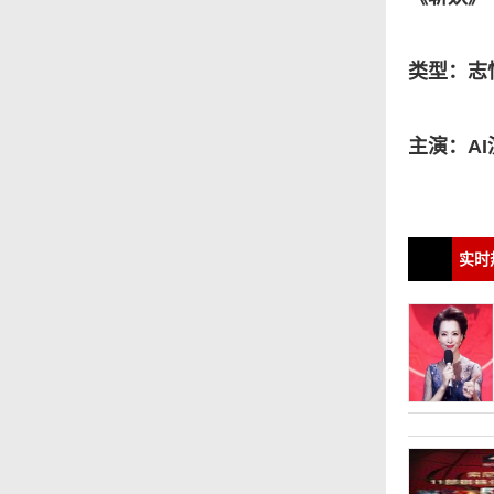
类型：志
主演：AI
实时