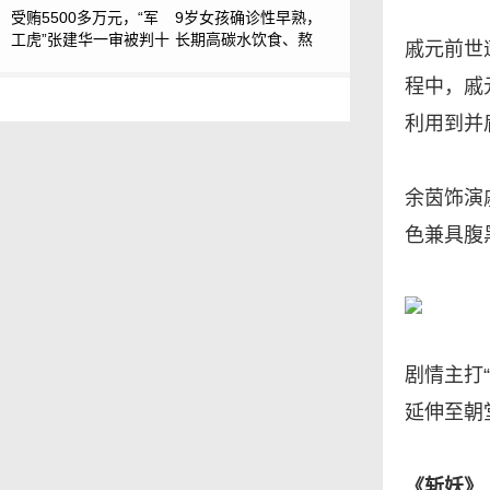
受贿5500多万元，“军
9岁女孩确诊性早熟，
工虎”张建华一审被判十
长期高碳水饮食、熬
戚元前世
年！
夜、使用香味文具
程中，戚
利用到并
余茵饰演
色兼具腹
剧情主打
延伸至朝
《斩妖》