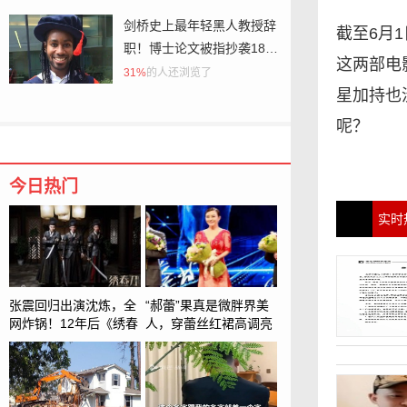
剑桥史上最年轻黑人教授辞
截至6月
职！博士论文被指抄袭180
这两部电
处
31%
的人还浏览了
星加持也
呢？
今日热门
实时
张震回归出演沈炼，全
“郝蕾”果真是微胖界美
网炸锅！12年后《绣春
人，穿蕾丝红裙高调亮
刀3》跳到南明，中年
相，身材和气场绝了
沈炼命运何去何从