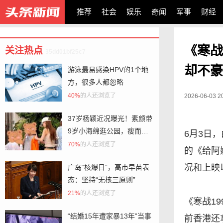
推荐
社会
娱乐
奇闻
军事
财经
《寒战
关注热点
35dd01bf25c7
却不豪
游泳最易感染HPV的1个地
方，很多人都忽略
40%
的人还浏览了
2026-06-03 2
37岁杨颖近况曝光！素颜带
9岁小海绵逛公园，瘦而不
6月3日
柴腰臀线惊艳，这才是单亲
70%
的人还浏览了
的《给阿
妈妈最该有的样子！
况和上映
广岛“核爆日”，高市早苗表
态：坚持“无核三原则”
21%
的人还浏览了
《寒战1
“结婚15年遭家暴13年”当事
前香港还