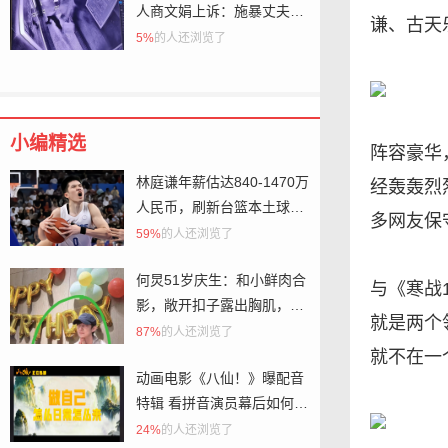
人商文娟上诉：施暴丈夫一
谦、古天
审获刑6个月，希望从重改
5%
的人还浏览了
判
小编精选
阵容豪华
林庭谦年薪估达840-1470万
经轰轰烈
人民币，刷新台篮本土球员
多网友保
薪资纪录
59%
的人还浏览了
何炅51岁庆生：和小鲜肉合
与《寒战
影，敞开扣子露出胸肌，身
就是两个
边没有女人
87%
的人还浏览了
就不在一
动画电影《八仙！》曝配音
特辑 看拼音演员幕后如何
“不好好说话”
24%
的人还浏览了