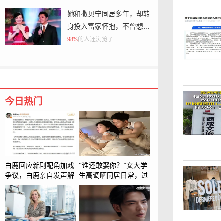
她和撒贝宁同居多年，却转
身投入富家怀抱，不曾想现
在竟沦落至此
98%
的人还浏览了
今日热门
白鹿回应新剧配角加戏
“谁还敢娶你？”女大学
争议，白鹿亲自发声解
生高调晒同居日常，过
围：剧组为打磨内容进
来人说出实话：跟二婚
行调整很正常
没区别了