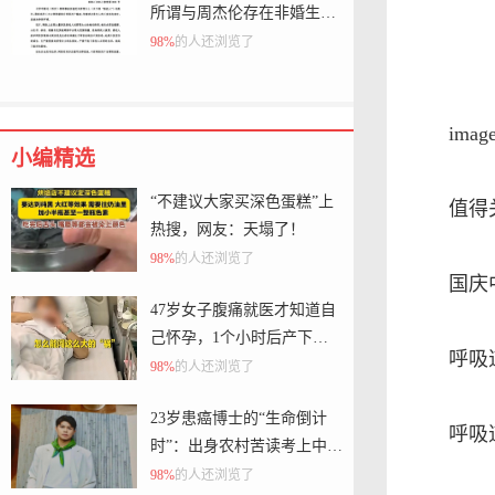
所谓与周杰伦存在非婚生子
等言论为不实信息，要求立
98%
的人还浏览了
刻停止并删除侵权信息，将
对侵权行为取证并依法追究
imag
小编精选
“不建议大家买深色蛋糕”上
值得
热搜，网友：天塌了！
98%
的人还浏览了
国庆
47岁女子腹痛就医才知道自
己怀孕，1个小时后产下一
呼吸
名女婴，26岁女儿：很震惊
98%
的人还浏览了
23岁患癌博士的“生命倒计
呼吸
时”：出身农村苦读考上中山
大学
98%
的人还浏览了