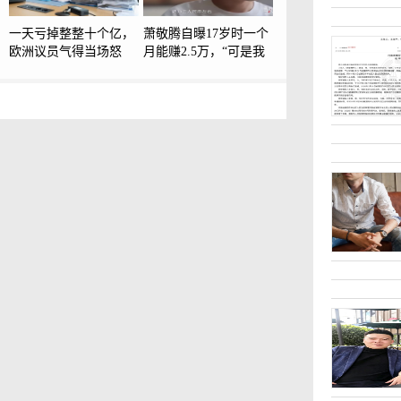
一天亏掉整整十个亿，
萧敬腾自曝17岁时一个
欧洲议员气得当场怒
月能赚2.5万，“可是我
批，我们凭什么非要跟
很累”：每天在餐厅驻
中国翻脸
唱，从中午12点半一直
唱到凌晨6点，嗓子一
个月至少坏一次