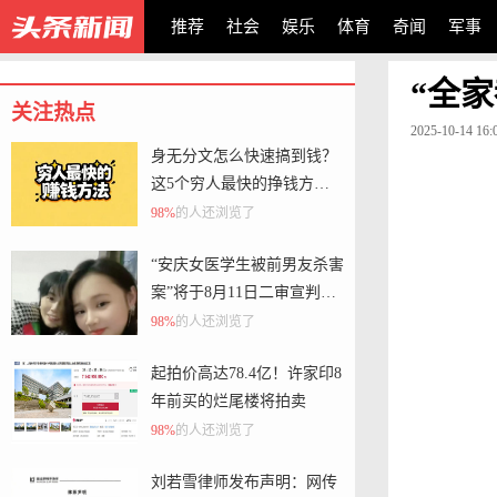
推荐
社会
娱乐
体育
奇闻
军事
“全
关注热点
2025-10-14 16:
身无分文怎么快速搞到钱？
这5个穷人最快的挣钱方法
都能让你过上好日子
98%
的人还浏览了
“安庆女医学生被前男友杀害
案”将于8月11日二审宣判，
此前一审凶手被判死刑
98%
的人还浏览了
起拍价高达78.4亿！许家印8
年前买的烂尾楼将拍卖
98%
的人还浏览了
刘若雪律师发布声明：网传